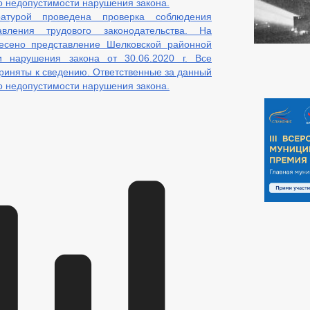
о недопустимости нарушения закона.
НТРОЛЮ
ратурой проведена проверка соблюдения
Е
ИНТЕРНЕТ ПРИЕМНАЯ
ГРАФИК ПРИЕМА ГРАЖДАН
вления трудового законодательства. На
Й ГРАЖДАН
ФОРМА ОБРАЩЕНИЙ И ЗАЯВЛЕНИЙ
ПОРЯДО
есено представление Шелковской районной
ОТРЕНИЯ ОБРАЩЕНИЙ
и нарушения закона от 30.06.2020 г. Все
риняты к сведению. Ответственные за данный
о недопустимости нарушения закона.