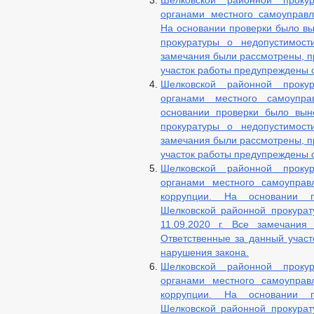
Шелковской районной проку
ОБЪЕКТЫ, ПРЕДЛАГАЕМЫЕ ДЛЯ СДА
органами местного самоуправл
ЧИСЛО ЗАМЕЩЕННЫХ РАБОЧИХ МЕС
На основании проверки было в
ФИНАНСОВО-ЭКОНОМИЧЕСКОЕ СОСТ
прокуратуры о недопустимост
СОВЕТ ПО ПРЕДПРИНИМАТЕЛЬСТВУ
замечания были рассмотрены, п
МЕСТНЫЕ НАЛОГИ
СТАТИСТИ
участок работы предупреждены 
Шелковской районной проку
КОМИССИИ
РАБОЧАЯ ГРУППА
органами местного самоупра
АНТИКОРРУПЦИЯ
РАБОЧАЯ Г
основании проверки было вын
КОМИССИЯ ПО СПИСАНИЮ ЗАДОЛЖЕ
прокуратуры о недопустимост
ОБЩЕСТВЕННЫЙ СОВЕТ ПО РАССМО
замечания были рассмотрены, п
КОМИССИЯ ПО УРЕГУЛИРОВАНИЮ КО
участок работы предупреждены 
ТРУДОУСТРОЙСТВА ОСУЖДЕННЫХ К
Шелковской районной проку
ИНФОРМАЦИЯ О ЛИЦАХ, ПРОПАВШИХ
органами местного самоуправ
коррупции. На основании п
ЦЕЛЕВЫЕ ПРОГРАММЫ
ЗАКУП
Шелковской районной прокурат
ДЕПУТАТЫ
11.09.2020 г. Все замечания
СОВЕТ ДЕПУТАТОВ
ЗАСЕДАНИЯ СОВЕ
Ответственные за данный учас
СОЦИАЛЬНЫЙ ПРО
нарушения закона.
НПА
Шелковской районной проку
ПРОТИВОДЕЙСТВИЕ КОРРУПЦИИ
НОРМАТ
органами местного самоуправ
коррупции. На основании п
АНТИКО
Шелковской районной прокурат
ФОРМЫ ДОКУМЕНТОВ, СВЯЗАННЫХ С