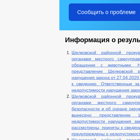
ЖКХ
ВОДОСНАБЖЕНИЕ
ТЕПЛОСНАБЖЕНИЕ
Сообщить о проблеме
ГЛАВА
РЕКВ
АДМИНИСТРАЦИЯ
ИНФОРМАЦИЯ О ДЕЯТЕЛЬНОСТИ
Информация о резуль
ПЕРЕЧЕНЬ ИНФОРМАЦИИ О ДЕЯТЕЛЬ
ИНФОРМАЦИЯ ОБ ИСПОЛНЕНИИ ПП Г
Шелковской районной проку
ГРАДОСТРОИТЕЛЬНОЕ ЗОНИРОВАНИ
органами местного самоуправ
СХЕМЫ РАЗМЕЩЕНИЯ РЕКЛАМНЫХ К
обращении с животными. Н
МЕСТНЫЕ НОРМАТИВЫ ГРАДОСТРОИ
представление Шелковской 
РЕЕСТР МУНИЦИПАЛЬНОГО ИМУЩЕС
нарушения закона от 27.04.2020
к сведению. Ответственные з
СВЕДЕНИЯ О ЧИСЛЕННОСТИ МУНИ
недопустимости нарушения зако
ИНФОРМАЦИЯ О КАДРОВОМ ОБЕСПЕ
Шелковской районной проку
КАДРОВЫЙ РЕЗЕРВ
КОНТАКТ
органами местного самоупр
КВАЛИФИКАЦИОННЫЕ ТРЕБОВАНИЯ
безопасности и об охране окр
СПЕЦИАЛЬНАЯ ОЦЕНКА УСЛОВИЙ ТР
вынесено представление 
ПЕРЕЧЕНЬ ОБЯЗАТЕЛЬНЫХ ТРЕБОВ
недопустимости нарушения за
рассмотрены, приняты к сведен
ПРЕДПРИНИМАТЕЛЬСТВО
КО
предупреждены о недопустимост
ОБЪЕКТЫ ДЛЯ МАЛОГО И СРЕДНЕГО