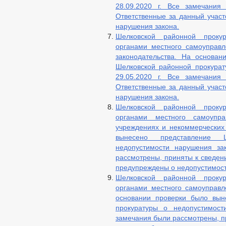
28.09.2020 г. Все замечания
СВЕДЕНИЯ О ДОХОДАХ, РАСХОДАХ,
Ответственные за данный учас
КОМИССИЯ ПО СОБЛЮДЕНИЮ ТРЕБО
нарушения закона.
ОБРАТНАЯ СВЯЗЬ ДЛЯ СООБЩЕНИЙ 
Шелковской районной проку
УСТАВ
ПЕРЕ
органами местного самоуправл
ПРАВОВЫЕ АКТЫ
2020
законодательства. На основа
Шелковской районной прокурат
ПРОЕКТЫ К ОБСУЖДЕНИЮ
ПР
29.05.2020 г. Все замечания
ПР
Ответственные за данный учас
ПРОЕКТЫ АДМИНИСТРАТИВНЫХ РЕГ
нарушения закона.
ПЕРЕЧЕНЬ НПА, СОДЕРЖАЩИХ ОБЯ
Шелковской районной проку
ПОСТАНОВЛЕНИЯ АДМИНИСТРАЦИИ
органами местного самоупра
учреждениях и некоммерческих
РЕЕСТРЫ НПА
РЕЕСТР ПРИК
вынесено представление 
ФЕДЕРАЛЬНЫЕ ЗАКОНЫ
недопустимости нарушения за
БЮДЖЕТ ПО ГОДАМ
рассмотрены, приняты к сведен
БЮДЖЕТ
ОТЧЕТ ОБ ИСПОЛНЕНИИ 
предупреждены о недопустимост
ПРЕДОСТАВЛ
Шелковской районной проку
МУНИЦИПАЛЬНЫЕ УСЛУГИ
органами местного самоуправл
СТАНДАРТЫ 
основании проверки было вын
МУНИЦИПАЛ
прокуратуры о недопустимост
ПЕРЕЧЕНЬ НПА, СОДЕРЖАЩИХ ОБЯ
КОНТРОЛЮ
замечания были рассмотрены, п