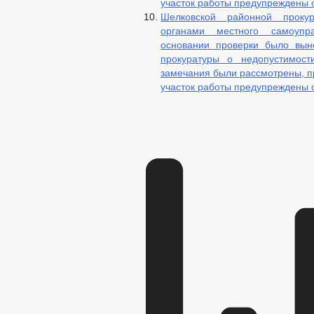
участок работы предупреждены 
ПЕРЕЧЕНЬ НПА ПО ЗЕМЕЛЬНОМУ КО
Шелковской районной проку
ОБРАЩЕНИЕ К ГЛАВ
органами местного самоупра
ПРИЕМ ГРАЖДАН
ОБЗОРЫ ОБРАЩЕНИ
основании проверки было вын
РЕГЛАМЕНТ РАССМ
прокуратуры о недопустимост
замечания были рассмотрены, п
участок работы предупреждены 