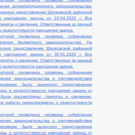
ратурой проведена проверка соблюдения
ЧИ В АРЕНДУ
ИНФОРМАЦИОННЫЕ МАТЕРИАЛЫ
ИНДИВИД
ения антикоррупционного законодательства.
Т
ОБОРОТ ТОВАРОВ, РАБОТ И УСЛУГ
ынесено представление Шелковской районной
ОЯНИЕ СУБЪЕКТОВ
ЗАКУПКА ТОВАРОВ, РАБОТ И УСЛУГ
и нарушения закона от 10.04.2020 г. Все
КООРДИНАЦИОННЫЙ СОВЕТ
риняты к сведению. Ответственные за данный
ЧЕСКИЕ ДАННЫЕ
НОТАРИАЛЬНЫЕ ДЕЛА
СХОД ГРАЖДАН
о недопустимости нарушения закона.
ратурой проведена проверка соблюдения
 АНК
РАБОЧАЯ ГРУППА АТК
ТАРИФНАЯ КОМИССИЯ
вления бюджетного законодательства. На
РУППА ПО ПРОФИЛАКТИКЕ ПРАВОНАРУШЕНИЙ
есено представление Шелковской районной
ННОСТИ ПО ПЛАТЕЖАМ В БЮДЖЕТ И-КСП
и нарушения закона от 30.01.2020 г. Все
ТРЕНИЮ ВОПРОСОВ НОРМИРОВАНИЯ В СФЕРЕ ЗАКУПОК
риняты к сведению. Ответственные за данный
НФЛИКТА ИНТЕРЕСОВ
о недопустимости нарушения закона.
 ОБЯЗАТЕЛЬНЫМ И ИСПРАВИТЕЛЬНЫМ РАБОТАМ
ратурой проведена проверка соблюдения
 БЕЗ ВЕСТИ
ления законодательства о противодействии
ТЕКСТЫ ОФИЦИАЛЬНЫХ ВЫСТУПЛЕНИЙ И ЗАЯВЛЕ
роверки было вынесено представление
КА ТОВАРОВ, РАБОТ И УСЛУГ
ИНФОРМАЦИЯ О РЕЗУЛЬТАТАХ ПР
уры о недопустимости нарушения закона от
ПЛАН РАБОТЫ
СТРУКТУРА, ПОЛНОМОЧИЯ, ЗАДАЧИ И ФУНКЦИИ
 были рассмотрены, приняты к сведению.
ТА ДЕПУТАТОВ
ГРАФИК ПРИЁМА ГРАЖДАН
СВЕДЕНИЯ О 
ток работы предупреждены о недопустимости
ЕКТ — МУНИЦИПАЛЬНЫЙ ДЕПУТАТ
_
ИНЫЕ АКТЫ В СФЕРЕ ПРОТИВОДЕЙСТВИЯ КОРРУПЦИИ
ратурой проведена проверка соблюдения
ИВНЫЕ ПРАВОВЫЕ И ИНЫЕ АКТЫ В СФЕРЕ ПРОТИВОДЕЙСТВИЯ КОРРУ
ления законодательства о противодействии
роверки было вынесено представление
РРУПЦИОННАЯ ЭКСПЕРТИЗА
МЕТОДИЧЕСКИЕ МАТЕРИАЛЫ
уры о недопустимости нарушения закона от
 ПРОТИВОДЕЙСТВИЕМ КОРРУПЦИИ, ДЛЯ ЗАПОЛНЕНИЯ