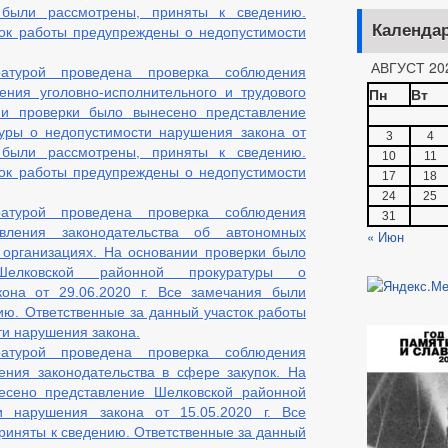
 были рассмотрены, приняты к сведению.
 ОБ ИМУЩЕСТВЕ И ОБЯЗАТЕЛЬСТВАХ ИМУЩЕСТВЕННОГО ХАРАКТЕРА
Календа
ток работы предупреждены о недопустимости
ВАНИЙ К СЛУЖЕБНОМУ ПОВЕДЕНИЮ И УРЕГУЛИРОВАНИЮ КОНФЛИКТА 
О ФАКТАХ КОРРУПЦИИ
_
АВГУСТ 20
ратурой проведена проверка соблюдения
ЧНИ ПОРУЧЕНИЙ
2021
ения уголовно-исполнительного и трудового
Пн
Вт
2019
2018
нии проверки было вынесено представление
уры о недопустимости нарушения закона от
3
4
ОЕКТЫ РЕШЕНИЙ
ПРОЕКТЫ 
 были рассмотрены, приняты к сведению.
10
11
ОЕКТЫ РЕШЕНИЙ О ВНЕСЕНИИ ИЗМЕНЕНИЙ В УСТАВ
ток работы предупреждены о недопустимости
17
18
ЛАМЕНТОВ
_
24
25
ЗАТЕЛЬНЫЕ ТРЕБОВАНИЯ
АДМИНИСТРАТИВНЫЕ РЕГЛАМЕНТЫ
ратурой проведена проверка соблюдения
31
РАСПОРЯЖЕНИЯ АДМИНИСТРАЦИИ
РЕШЕНИЯ
ПР
вления законодательства об автономных
« Июн
 организациях. На основании проверки было
АЗОВ
ПОРЯДОК ОБЖАЛОВАНИЯ НПА
ПУБЛИЧНЫЕ СЛУША
Шелковской районной прокуратуры о
кона от 29.06.2020 г. Все замечания были
ию. Ответственные за данный участок работы
БЮДЖЕТА
_
и нарушения закона.
ЕНИЕ УСЛУГ ИНВАЛИДАМ
ПРОЕКТЫ АДМИНИСТРАТИВНЫХ РЕГ
ратурой проведена проверка соблюдения
ения законодательства в сфере закупок. На
МУНИЦИПАЛЬНЫХ УСЛУГ
МУНИЦИПАЛЬНЫЕ УСЛУГИ
МУН
есено представление Шелковской районной
ЬНЫЕ ПРОГРАММЫ
и нарушения закона от 15.05.2020 г. Все
ЗАТЕЛЬНЫЕ ТРЕБОВАНИЯ, СОБЛЮДЕНИЕ КОТОРЫХ ОЦЕНИВАЕТСЯ ПРИ
риняты к сведению. Ответственные за данный