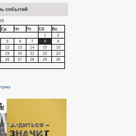
рь событий
ИНТЕРЕСОВ
26
Ср
Чт
Пт
Сб
Вс
1
2
5
6
7
8
9
ПОСТАНОВЛЕНИЙ
12
13
14
15
16
19
20
21
22
23
26
27
28
29
30
ОТЕСТЫ И ПРЕДСТАВЛЕНИЯ
НИЯ
ЛАМЕНТОВ
ИЦИПАЛЬНЫЙ КОНТРОЛЬ
 ПРОВЕДЕНИИ МЕРОПРИЯТИЙ ПО