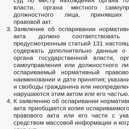
суд по месту нахождения органа го
власти, органа местного самоуп
должностного лица, принявших 
правовой акт.
Заявление об оспаривании нормативн
акта должно соответствовать т
предусмотренным статьей 131 настоящ
содержать дополнительно данные о
органа государственной власти, ор
самоуправления или должностного ли
оспариваемый нормативный правово
наименовании и дате принятия; указани
и свободы гражданина или неопределен
нарушаются этим актом или его частью
К заявлению об оспаривании норматив
акта приобщается копия оспариваемог
правового акта или его части с ука
средством массовой информации и ког