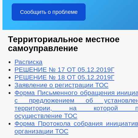
Сообщить о проблеме
Территориальное местное
самоуправление
Расписка
РЕШЕНИЕ № 17 ОТ 05.12.2019Г
РЕШЕНИЕ № 18 ОТ 05.12.2019Г
Заявление о регистрации ТОС
Форма Письменного обращения инициа
с предложением об установле
территории, на которой пред
осуществление ТОС
Форма Протокола собрания инициатив
организации ТОС