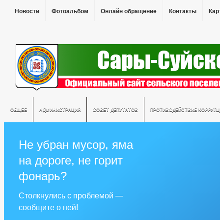
Новости
Фотоальбом
Онлайн обращение
Контакты
Кар
ОБЩЕЕ
АДМИНИСТРАЦИЯ
СОВЕТ ДЕПУТАТОВ
ПРОТИВОДЕЙСТВИЕ КОРРУПЦ
Не убран мусор, яма
на дороге, не горит
фонарь?
Столкнулись с проблемой —
сообщите о ней!