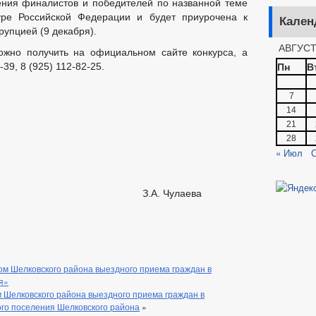
ния финалистов и победителей по названной теме
уре Российской Федерации и будет приурочена к
Кален
упцией (9 декабря).
АВГУСТ
но получить на официальном сайте конкурса, а
Пн
В
39, 8 (925) 112-82-25.
7
14
21
28
« Июл
С
ции З.А. Чулаева
 Шелковского района выездного приема граждан в
я»
елковского района выездного приема граждан в
ого поселения Шелковского района
»