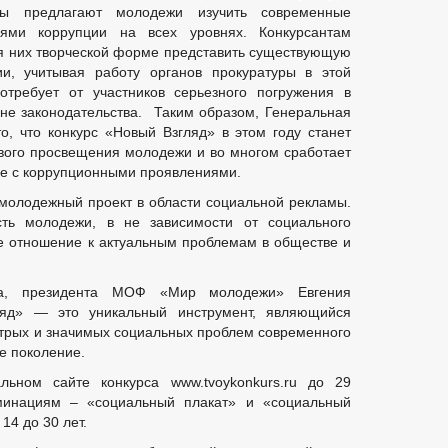
оры предлагают молодежи изучить современные
ями коррупции на всех уровнях. Конкурсантам
я них творческой форме представить существующую
ии, учитывая работу органов прокуратуры в этой
потребует от участников серьезного погружения в
овне законодательства. Таким образом, Генеральная
о, что конкурс «Новый Взгляд» в этом году станет
ого просвещения молодежи и во многом сработает
бе с коррупционными проявлениями.
молодежный проект в области социальной рекламы.
сть молодежи, в не зависимости от социального
ое отношение к актуальным проблемам в обществе и
са, президента МОФ «Мир молодежи» Евгения
ляд» — это уникальный инструмент, являющийся
трых и значимых социальных проблем современного
е поколение.
ьном сайте конкурса www.tvoykonkurs.ru до 29
минациям – «социальный плакат» и «социальный
14 до 30 лет.