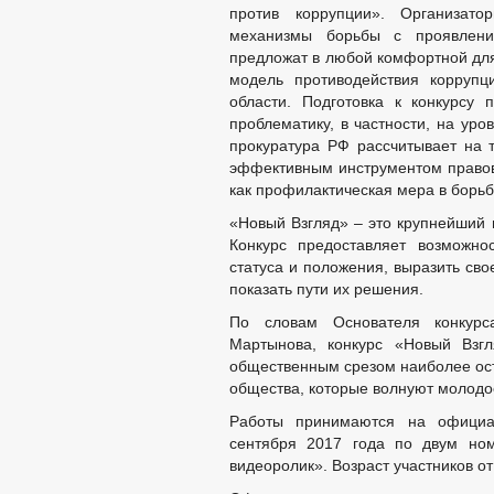
против коррупции». Организат
механизмы борьбы с проявлени
предложат в любой комфортной дл
модель противодействия коррупц
области. Подготовка к конкурсу 
проблематику, в частности, на ур
прокуратура РФ рассчитывает на т
эффективным инструментом правов
как профилактическая мера в борь
«Новый Взгляд» – это крупнейший 
Конкурс предоставляет возможно
статуса и положения, выразить св
показать пути их решения.
По словам Основателя конкур
Мартынова, конкурс «Новый Взг
общественным срезом наиболее ос
общества, которые волнуют молодо
Работы принимаются на официал
сентября 2017 года по двум но
видеоролик». Возраст участников от 