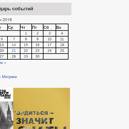
дарь событий
ИНТЕРЕСОВ
 2018
т
Ср
Чт
Пт
Сб
Вс
1
2
3
4
6
7
8
9
10
11
ПОСТАНОВЛЕНИЙ
13
14
15
16
17
18
20
21
22
23
24
25
27
28
29
30
ек »
ОТЕСТЫ И ПРЕДСТАВЛЕНИЯ
НИЯ
ЛАМЕНТОВ
ИЦИПАЛЬНЫЙ КОНТРОЛЬ
 ПРОВЕДЕНИИ МЕРОПРИЯТИЙ ПО