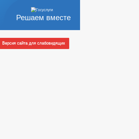
Решаем вместе
Версия сайта для слабовидящих
ПОЛНОМОЧИЯ, ЗАДАЧИ И ФУНКЦИИ
 СЛУЖБУ
Ы КОНКУРСОВ
_
НЫХ АДМИНИСТРАЦИЕЙ
НЫЕ ПОРУЧЕНИЯ