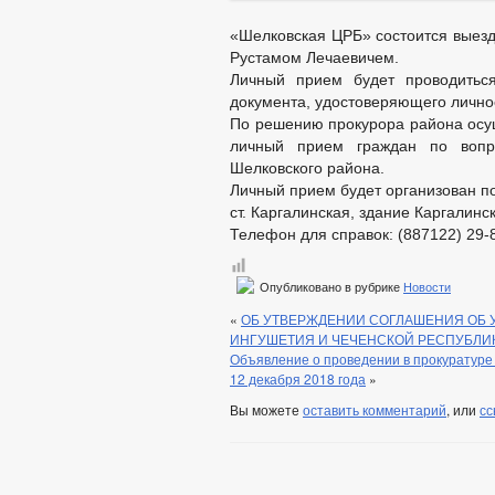
ОБЪЕКТЫ, ПРЕДЛАГАЕМЫЕ ДЛЯ СДА
ЧИСЛО ЗАМЕЩЕННЫХ РАБОЧИХ МЕС
«Шелковская ЦРБ» состоится выез
Рустамом Лечаевичем.
ФИНАНСОВО-ЭКОНОМИЧЕСКОЕ СОСТ
Личный прием будет проводитьс
СОВЕТ ПО ПРЕДПРИНИМАТЕЛЬСТВУ
документа, удостоверяющего личнос
МЕСТНЫЕ НАЛОГИ
СТАТИСТИ
По решению прокурора района осущ
КОМИССИИ
РАБОЧАЯ ГРУППА
личный прием граждан по вопр
АНТИКОРРУПЦИЯ
РАБОЧАЯ Г
Шелковского района.
КОМИССИЯ ПО СПИСАНИЮ ЗАДОЛЖЕ
Личный прием будет организован по
ОБЩЕСТВЕННЫЙ СОВЕТ ПО РАССМО
ст. Каргалинская, здание Каргалинс
Телефон для справок: (887122) 29-
КОМИССИЯ ПО УРЕГУЛИРОВАНИЮ КО
ТРУДОУСТРОЙСТВА ОСУЖДЕННЫХ К
ИНФОРМАЦИЯ О ЛИЦАХ, ПРОПАВШИХ
Опубликовано в рубрике
Новости
ЦЕЛЕВЫЕ ПРОГРАММЫ
ЗАКУП
«
ОБ УТВЕРЖДЕНИИ СОГЛАШЕНИЯ ОБ
ИНГУШЕТИЯ И ЧЕЧЕНСКОЙ РЕСПУБЛИ
ДЕПУТАТЫ
СОВЕТ ДЕПУТАТОВ
Объявление о проведении в прокуратуре
ЗАСЕДАНИЯ СОВЕ
12 декабря 2018 года
»
СОЦИАЛЬНЫЙ ПРО
Вы можете
оставить комментарий
, или
сс
НПА
ПРОТИВОДЕЙСТВИЕ КОРРУПЦИИ
НОРМАТ
АНТИКО
ФОРМЫ ДОКУМЕНТОВ, СВЯЗАННЫХ С