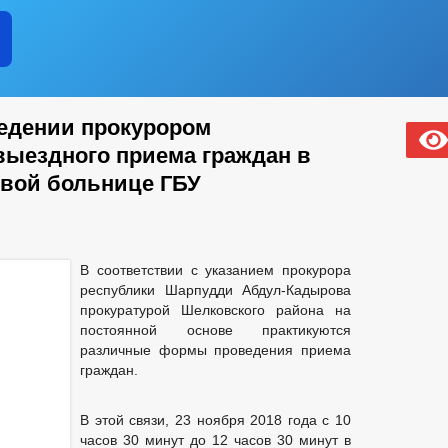
ИЗИТЫ
ГРАФИК ОТПУСКОВ
ПЕРСОНАЛЬНЫЕ ДАННЫЕ
ПЛАНЫ И ОТЧЕТЫ РАБОТЫ АДМИНИСТРАЦИИ
дении прокурором
НОСТИ ОМСУ, РАЗМЕЩАЕМОЙ В СЕТИ «ИНТЕРНЕТ»
выездного приема граждан в
ЛАВЫ ЧР ПОСТОЯННОГО ХАРАКТЕРА
овой больнице ГБУ
Е
БЛАГОУСТРОЙСТВО
ГЕНЕРАЛЬНЫЙ ПЛАН
ОНСТРУКЦИЙ
ПРАВИЛА ЗЕМЛЕПОЛЬЗОВАНИЯ И ЗАСТРОЙКИ
ТЕЛЬНОГО ПРОЕКТИРОВАНИЯ
_
ТВА
СВЕДЕНИЯ О ДОХОДАХ СОТРУДНИКОВ
СТРУКТУРА, 
В соответствии с указанием прокурора
ЦИПАЛЬНЫХ СЛУЖАЩИХ АДМИНИСТРАЦИИ
республики Шарпудди Абдул-Кадырова
ЧЕНИИ
ПОРЯДОК ПОСТУПЛЕНИЯ ГРАЖДАН НА МУНИЦИПАЛЬНУЮ
прокуратурой Шелковского района на
НАЯ ИНФОРМАЦИЯ
СВЕДЕНИЯ О ВАКАНТНЫХ ДОЛЖНОСТЯХ
постоянной основе практикуются
НОРМАТИВНО-ПРАВОВЫЕ АКТЫ
УСЛОВИЯ И РЕЗУЛЬТАТ
различные формы проведения приема
УДА
СОСТАВ ПОСЕЛЕНИЯ
СВЕДЕНИЯ О СМИ, УЧРЕЖДЕН
граждан.
АНИЙ
ПОДВЕДОМСТВЕННЫЕ ОРГАНИЗАЦИИ
ПРОТОКОЛЬ
ЛИЧЕСТВО СУБЪЕКТОВ МАЛОГО И СРЕДНЕГО ПРЕДПРИНЕМАТЕЛЬСТВА
В этой связи, 23 ноября 2018 года с 10
 БИЗНЕСА
СВЕДЕНИЯ О ЛЬГОТАХ, ОТСРОЧКАХ, РАССРОЧКАХ
часов 30 минут до 12 часов 30 минут в