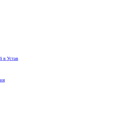
 в Устав
ния