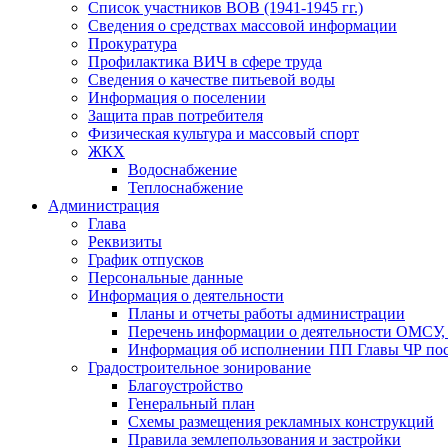
Список участников ВОВ (1941-1945 гг.)
Сведения о средствах массовой информации
Прокуратура
Профилактика ВИЧ в сфере труда
Сведения о качестве питьевой воды
Информация о поселении
Защита прав потребителя
Физическая культура и массовый спорт
ЖКХ
Водоснабжение
Теплоснабжение
Администрация
Глава
Реквизиты
График отпусков
Персональные данные
Информация о деятельности
Планы и отчеты работы администрации
Перечень информации о деятельности ОМСУ, 
Информация об исполнении ПП Главы ЧР пос
Градостроительное зонирование
Благоустройство
Генеральный план
Схемы размещения рекламных конструкций
Правила землепользования и застройки