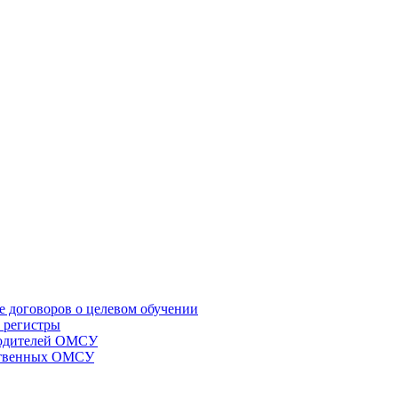
е договоров о целевом обучении
 регистры
оводителей ОМСУ
мственных ОМСУ