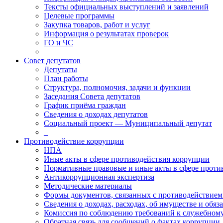
Тексты официальных выступлений и заявлений
Целевые программы
Закупка товаров, работ и услуг
Информация о результатах проверок
ГО и ЧС
_
Совет депутатов
Депутаты
План работы
Структура, полномочия, задачи и функции
Заседания Совета депутатов
График приёма граждан
Сведения о доходах депутатов
Социальный проект — Муниципальный депутат
_
Противодействие коррупции
НПА
Иные акты в сфере противодействия коррупции
Нормативные правовые и иные акты в сфере проти
Антикоррупционная экспертиза
Методические материалы
Формы документов, связанных с противодействием
Сведения о доходах, расходах, об имуществе и обяз
Комиссия по соблюдению требований к служебному
Обратная связь для сообщений о фактах коррупции