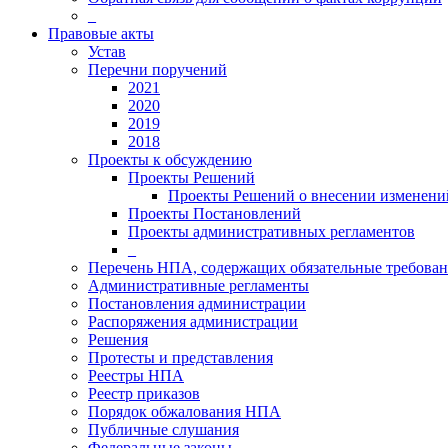
_
Правовые акты
Устав
Перечни поручений
2021
2020
2019
2018
Проекты к обсуждению
Проекты Решений
Проекты Решений о внесении изменений
Проекты Постановлений
Проекты административных регламентов
_
Перечень НПА, содержащих обязательные требова
Административные регламенты
Постановления администрации
Распоряжения администрации
Решения
Протесты и представления
Реестры НПА
Реестр приказов
Порядок обжалования НПА
Публичные слушания
Федеральные законы