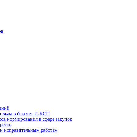
ов
ений
атежам в бюджет И-КСП
ов нормирования в сфере закупок
ресов
 и исправительным работам