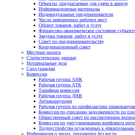
Объекты, предлагаемые для сдачи в аренду
Информационные материалы
Индивидуальные предприниматели
Число замещенных рабочих мест
Оборот товаров, работ и услуг
Финансово-экономическое состояние субъект
Закупка товаров, работ и услуг
Совет по предпринимательству
Координационный совет
Местные налоги
Статистические данные
Нотариальные дела
Сход граждан
Комиссии
Рабочая группа АНК
Рабочая группа АТК
Тарифная комиссия
Рабочая группа ДНВ
Антикоррупция
Рабочая группа по профилактике правонаруш
Комиссия по списанию задолженности по пл
Общественный совет по рассмотрению вопрос
Комиссия по урегулированию конфликта инте
Трудоустройства осужденных к обязательным
Информация о лицах, пропавших без вести