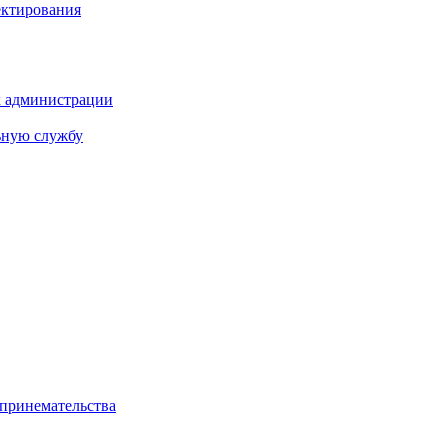
ектирования
х администрации
ьную службу
дпринемательства