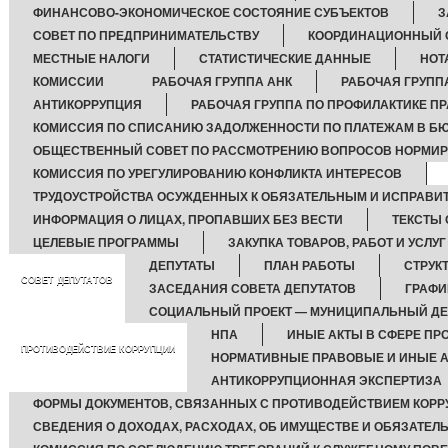
ФИНАНСОВО-ЭКОНОМИЧЕСКОЕ СОСТОЯНИЕ СУБЪЕКТОВ
З
СОВЕТ ПО ПРЕДПРИНИМАТЕЛЬСТВУ
КООРДИНАЦИОННЫЙ 
МЕСТНЫЕ НАЛОГИ
СТАТИСТИЧЕСКИЕ ДАННЫЕ
НОТ
КОМИССИИ
РАБОЧАЯ ГРУППА АНК
РАБОЧАЯ ГРУППА
АНТИКОРРУПЦИЯ
РАБОЧАЯ ГРУППА ПО ПРОФИЛАКТИКЕ 
КОМИССИЯ ПО СПИСАНИЮ ЗАДОЛЖЕННОСТИ ПО ПЛАТЕЖАМ В БЮ
ОБЩЕСТВЕННЫЙ СОВЕТ ПО РАССМОТРЕНИЮ ВОПРОСОВ НОРМИРО
КОМИССИЯ ПО УРЕГУЛИРОВАНИЮ КОНФЛИКТА ИНТЕРЕСОВ
ТРУДОУСТРОЙСТВА ОСУЖДЕННЫХ К ОБЯЗАТЕЛЬНЫМ И ИСПРАВИ
ИНФОРМАЦИЯ О ЛИЦАХ, ПРОПАВШИХ БЕЗ ВЕСТИ
ТЕКСТЫ
ЦЕЛЕВЫЕ ПРОГРАММЫ
ЗАКУПКА ТОВАРОВ, РАБОТ И УСЛУГ
ДЕПУТАТЫ
ПЛАН РАБОТЫ
СТРУК
СОВЕТ ДЕПУТАТОВ
ЗАСЕДАНИЯ СОВЕТА ДЕПУТАТОВ
ГРАФИ
СОЦИАЛЬНЫЙ ПРОЕКТ — МУНИЦИПАЛЬНЫЙ ДЕ
НПА
ИНЫЕ АКТЫ В СФЕРЕ ПР
ПРОТИВОДЕЙСТВИЕ КОРРУПЦИИ
НОРМАТИВНЫЕ ПРАВОВЫЕ И ИНЫЕ А
АНТИКОРРУПЦИОННАЯ ЭКСПЕРТИЗА
ФОРМЫ ДОКУМЕНТОВ, СВЯЗАННЫХ С ПРОТИВОДЕЙСТВИЕМ КОРР
СВЕДЕНИЯ О ДОХОДАХ, РАСХОДАХ, ОБ ИМУЩЕСТВЕ И ОБЯЗАТЕЛ