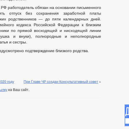
К РФ работодатель обязан на основании письменного
вить отпуск без сохранения заработной платы
зких родственников — до пяти календарных дней.
мейного кодекса Российской Федерации к близким
енники по прямой восходящей и нисходящей линии
бушка и внуки), полнородные и неполнородные
тья и сестры.
едусмотрено подтверждение близкого родства.
2020 году
При Главе ЧР создан Консультативный совет
»
ылку
на Ваш сайт.