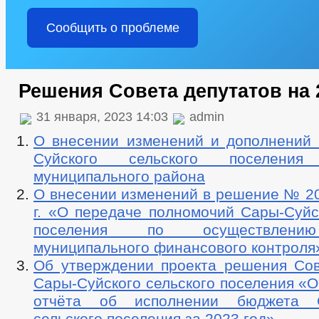
Сообщить о проблеме
Решения Совета депутатов на 
31 января, 2023 14:03
admin
О внесении изменений и дополнений 
Суйского сельского поселения 
муниципального района
О внесении изменений в решение № 20
г. «О передаче полномочий Сары-Суйс
поселения по осуществлени
муниципального финансового контроля
Об утверждении проекта решения Сов
Сары-Суйского сельского поселения «
отчёта об исполнении бюджета С
сельского поселения за 2023 год»