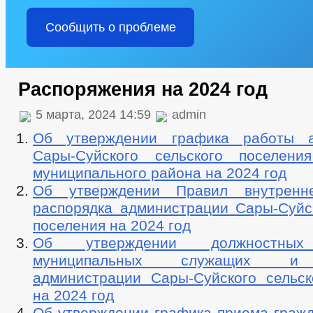
Сообщить о проблеме
Распоряжения на 2024 год
5 марта, 2024 14:59
admin
Об утверждении графика работы а
Сары-Суйского сельского поселени
муниципального района на 2024 год
Об утверждении Правил внутренне
распорядка администрации Сары-Суйск
поселения на 2024 год
Об утверждении должностных 
муниципальных служащих и 
администрации Сары-Суйского сельск
на 2024 год
Об утверждении графика приема гражд