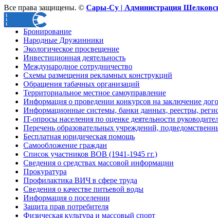
Все права защищены. ©
Сары-Су | Администрация Шелковск
Бронирование
Народные Дружинники
Экологическое просвещение
Инвестиционная деятельность
Международное сотрудничество
Схемы размещения рекламных конструкций
Обращения табачных организаций
Территориальное местное самоуправление
Информация о проведении конкурсов на заключение дого
Информационные системы, банки данных, реестры, реги
IT-опросы населения по оценке деятельности руководи
Перечень образовательных учреждений, подведомстве
Бесплатная юридическая помощь
Самообложение граждан
Список участников ВОВ (1941-1945 гг.)
Сведения о средствах массовой информации
Прокуратура
Профилактика ВИЧ в сфере труда
Сведения о качестве питьевой воды
Информация о поселении
Защита прав потребителя
Физическая культура и массовый спорт