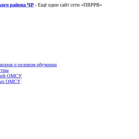
ого района ЧР
- Ещё один сайт сети «ПВРРВ»
воров о целевом обучении
стры
телей ОМСУ
нных ОМСУ