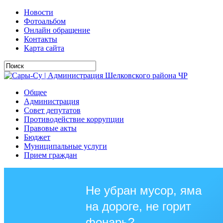
Новости
Фотоальбом
Онлайн обращение
Контакты
Карта сайта
Общее
Администрация
Совет депутатов
Противодействие коррупции
Правовые акты
Бюджет
Муниципальные услуги
Прием граждан
Не убран мусор, яма
на дороге, не горит
фонарь?