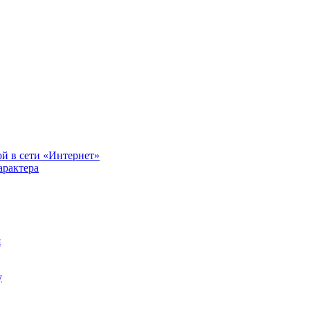
й в сети «Интернет»
арактера
я
у