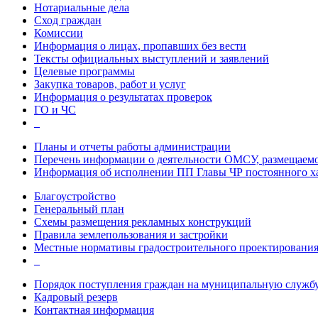
Нотариальные дела
Сход граждан
Комиссии
Информация о лицах, пропавших без вести
Тексты официальных выступлений и заявлений
Целевые программы
Закупка товаров, работ и услуг
Информация о результатах проверок
ГО и ЧС
_
Планы и отчеты работы администрации
Перечень информации о деятельности ОМСУ, размещаемо
Информация об исполнении ПП Главы ЧР постоянного х
Благоустройство
Генеральный план
Схемы размещения рекламных конструкций
Правила землепользования и застройки
Местные нормативы градостроительного проектировани
_
Порядок поступления граждан на муниципальную служб
Кадровый резерв
Контактная информация