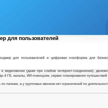
СВЕДЕНИЯ О КАЧЕСТВЕ ПИТЬЕВОЙ ВОДЫ
Я
ФИЗИЧЕСКАЯ КУЛЬТУРА И МАССОВЫЙ СПОРТ
УСКОВ
ПЕРСОНАЛЬНЫЕ ДАННЫЕ
ер для пользователей
ТЫ АДМИНИСТРАЦИИ
 В СЕТИ «ИНТЕРНЕТ»
АКТЕРА
ГЕНЕРАЛЬНЫЙ ПЛАН
енджер для пользователей и цифровая платформа для бизне
ЛА ЗЕМЛЕПОЛЬЗОВАНИЯ И ЗАСТРОЙКИ
Я
_
 и видеозвонки (даже при слабом интернет-соединении), денежн
ХОДАХ СОТРУДНИКОВ
до 4 ГБ, каналы, ИИ-помощник, сервис планирования путешествий 
Я О ЧИСЛЕННОСТИ МУНИЦИПАЛЬНЫХ СЛУЖАЩИХ АДМИНИСТРАЦИИ
ТУПЛЕНИЯ ГРАЖДАН НА МУНИЦИПАЛЬНУЮ СЛУЖБУ
по папкам, а у групповых звонков нет ограничений по длительности
ЕДЕНИЯ О ВАКАНТНЫХ ДОЛЖНОСТЯХ
ВЫЕ АКТЫ
УСЛОВИЯ И РЕЗУЛЬТАТЫ КОНКУРСОВ
_
ЕНИЯ
СВЕДЕНИЯ О СМИ, УЧРЕЖДЕННЫХ АДМИНИСТРАЦИЕЙ
ННЫЕ ОРГАНИЗАЦИИ
ПРОТОКОЛЬНЫЕ ПОРУЧЕНИЯ