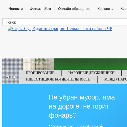
Новости
Фотоальбом
Онлайн обращение
Контакты
Кар
БРОНИРОВАНИЕ
НАРОДНЫЕ ДРУЖИННИКИ
ОБЩЕЕ
ИНВЕСТИЦИОННАЯ ДЕЯТЕЛЬНОСТЬ
МЕЖДУНАРО
СХЕМЫ РАЗМЕЩЕНИЯ РЕКЛАМНЫХ КОНСТРУКЦИЙ
ТЕРРИТОРИАЛЬНОЕ МЕСТНОЕ САМОУПРАВЛЕНИЕ
Не убран мусор, яма
ИНФОРМАЦИЯ О ПРОВЕДЕНИИ КОНКУРСОВ НА ЗАКЛЮЧЕНИЕ ДОГ
на дороге, не горит
ИНФОРМАЦИОННЫЕ СИСТЕМЫ, БАНКИ ДАННЫХ, РЕЕСТРЫ, РЕГИ
IT-ОПРОСЫ НАСЕЛЕНИЯ ПО ОЦЕНКЕ ДЕЯТЕЛЬНОСТИ РУКОВОДИТ
фонарь?
ПЕРЕЧЕНЬ ОБРАЗОВАТЕЛЬНЫХ УЧРЕЖДЕНИЙ, ПОДВЕДОМСТВЕН
САМООБЛОЖЕНИЕ ГРАЖДАН
СПИСОК УЧАСТНИКОВ ВОВ (194
Столкнулись с проблемой —