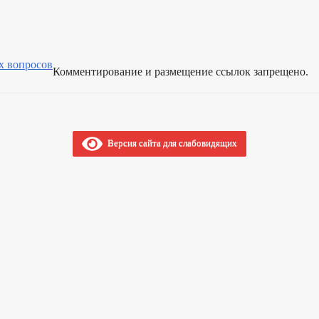
ГО И СРЕДНЕГО ПРЕДПРИНЕМАТЕЛЬСТВА
О ЛЬГОТАХ, ОТСРОЧКАХ, РАССРОЧКАХ
АЦИОННЫЕ МАТЕРИАЛЫ
ИНДИВИДУАЛЬНЫЕ ПРЕДПРИНИМАТЕ
РАБОТ И УСЛУГ
х вопросов
Комментирование и размещение ссылок запрещено.
ЗАКУПКА ТОВАРОВ, РАБОТ И УСЛУГ
СОВЕТ
ТАРИАЛЬНЫЕ ДЕЛА
СХОД ГРАЖДАН
А АТК
ТАРИФНАЯ КОМИССИЯ
РАБОЧАЯ ГРУППА ДНВ
ПРАВОНАРУШЕНИЙ
Версия сайта для слабовидящих
ЮДЖЕТ И-КСП
ВАНИЯ В СФЕРЕ ЗАКУПОК
ИТЕЛЬНЫМ РАБОТАМ
 ОФИЦИАЛЬНЫХ ВЫСТУПЛЕНИЙ И ЗАЯВЛЕНИЙ
Г
ИНФОРМАЦИЯ О РЕЗУЛЬТАТАХ ПРОВЕРОК
ГО И ЧС
ТУРА, ПОЛНОМОЧИЯ, ЗАДАЧИ И ФУНКЦИИ
К ПРИЁМА ГРАЖДАН
СВЕДЕНИЯ О ДОХОДАХ ДЕПУТАТОВ
ЕПУТАТ
_
РОТИВОДЕЙСТВИЯ КОРРУПЦИИ
АКТЫ В СФЕРЕ ПРОТИВОДЕЙСТВИЯ КОРРУПЦИИ