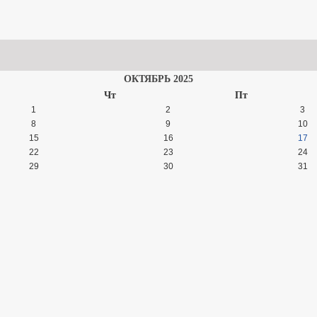
ОБЛЮДЕНИЕ КОТОРЫХ ОЦЕНИВАЕТСЯ ПРИ ПРОВЕДЕНИИ МЕРОПРИЯТИЙ 
АЯ
ГРАФИК ПРИЕМА ГРАЖДАН
АНАЛИЗ ОБРАЩЕНИЙ ГРА
БРАЩЕНИЙ И ЗАЯВЛЕНИЙ
ПОРЯДОК РАССМОТРЕНИЯ ОБРАЩЕНИ
ОКТЯБРЬ 2025
Чт
Пт
1
2
3
8
9
10
15
16
17
22
23
24
29
30
31