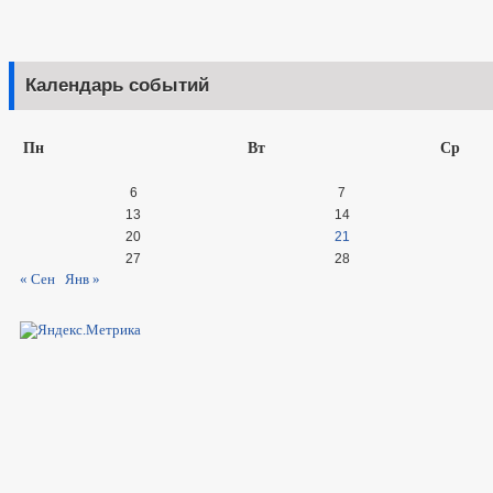
ПЕРЕЧЕНЬ НПА, СОДЕРЖАЩИХ ОБЯЗАТЕЛЬНЫЕ ТРЕБОВАНИЯ, С
КОНТРОЛЮ
ПЕРЕЧЕНЬ НПА ПО ЗЕМЕЛЬНОМУ КОНТРОЛЮ
Календарь событий
ОБРАЩЕНИЕ К ГЛАВЕ
ИНТЕРНЕТ ПРИЕМН
ПРИЕМ ГРАЖДАН
ОБЗОРЫ ОБРАЩЕНИЙ ГРАЖДАН
ФОРМА О
РЕГЛАМЕНТ РАССМОТРЕНИЯ ОБРАЩЕНИЙ
Пн
Вт
Ср
6
7
13
14
20
21
27
28
« Сен
Янв »